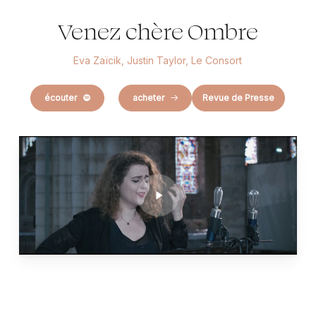
Venez chère Ombre
Eva Zaïcik, Justin Taylor, Le Consort
écouter
acheter
Revue de Presse
Play
Video