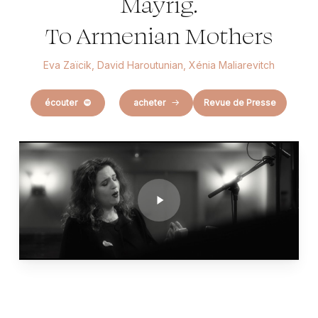
Mayrig.
To Armenian Mothers
Eva Zaïcik, David Haroutunian, Xénia Maliarevitch
écouter
acheter
Revue de Presse
Play
Video