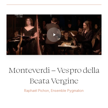
Play
Video
Monteverdi – Vespro della
Beata Vergine
Raphaël Pichon, Ensemble Pygmalion