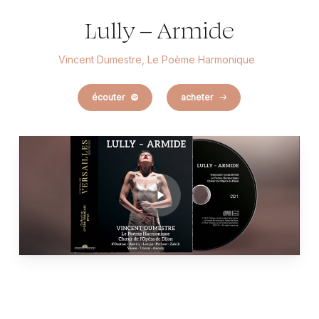
Lully – Armide
Vincent Dumestre, Le Poème Harmonique
écouter
acheter
Play
Video