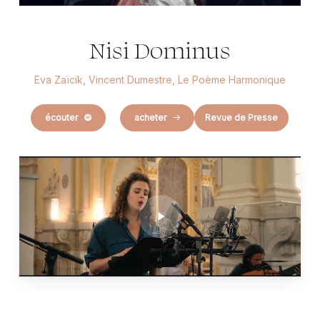
Nisi Dominus
Eva Zaïcik, Vincent Dumestre, Le Poème Harmonique
écouter
acheter
Revue de Presse
Play
Video