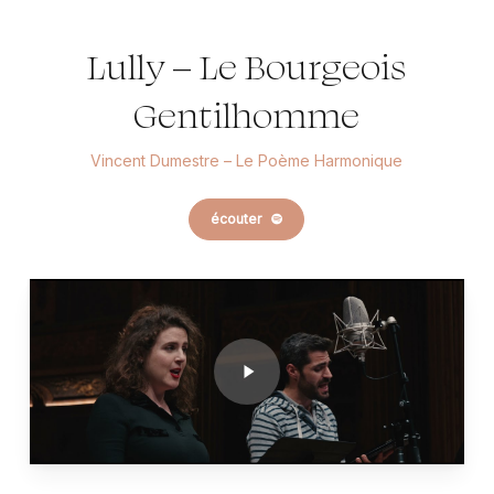
Lully – Le Bourgeois
Gentilhomme
Vincent Dumestre – Le Poème Harmonique
écouter
Play
Video