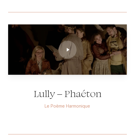
Play
Video
Lully – Phaéton
Le Poème Harmonique