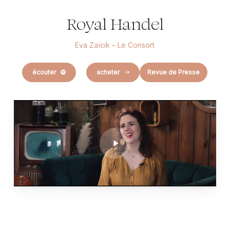
Royal Handel
Eva Zaïcik – Le Consort
écouter
acheter
Revue de Presse
Play
Video