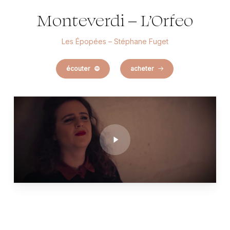
Monteverdi – L’Orfeo
Les Épopées – Stéphane Fuget
écouter
acheter
Play
Video