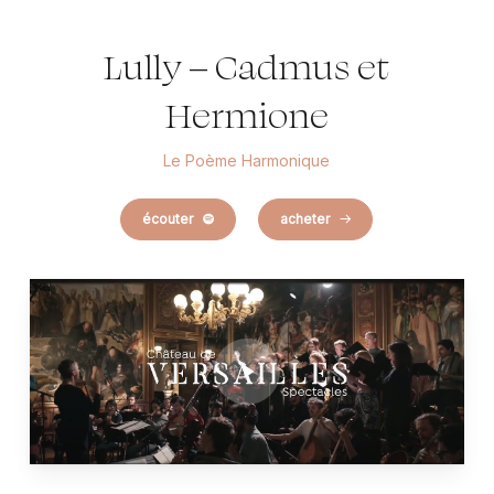
Lully – Cadmus et
Hermione
Le Poème Harmonique
écouter
acheter
Play
Video