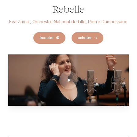
Rebelle
Eva Zaïcik, Orchestre National de Lille, Pierre Dumoussaud
écouter
acheter
Play
Video