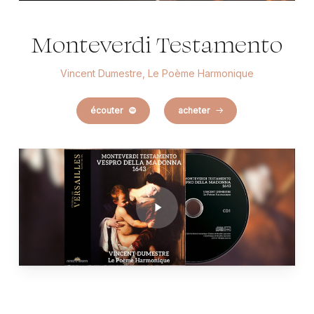
Monteverdi Testamento
Vincent Dumestre, Le Poème Harmonique
écouter
acheter
Play
Video