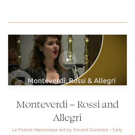
Play
Video
Monteverdi – Rossi and
Allegri
Le Poème Harmonique led by Vincent Dumestre – Early