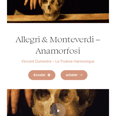
Allegri & Monteverdi –
Anamorfosi
Vincent Dumestre – Le Poème Harmonique
écouter
acheter
Play
Video